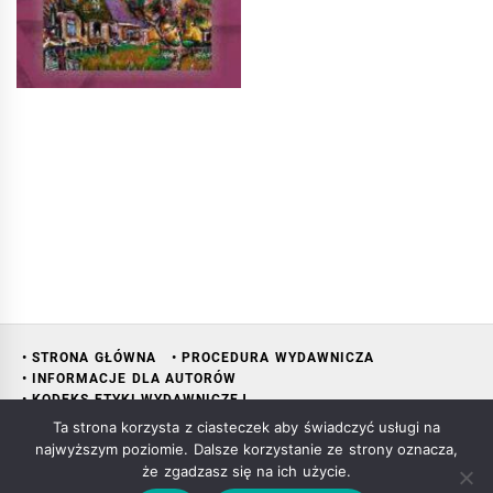
• STRONA GŁÓWNA
• PROCEDURA WYDAWNICZA
• INFORMACJE DLA AUTORÓW
• KODEKS ETYKI WYDAWNICZEJ
• RADA NAUKOWA WYDAWNICTWA
• KONTAKT
• KSIĘGARNIA
Ta strona korzysta z ciasteczek aby świadczyć usługi na
najwyższym poziomie. Dalsze korzystanie ze strony oznacza,
że zgadzasz się na ich użycie.
Copyright All rights reserved Mariusz Śliwowski
|
Theme: