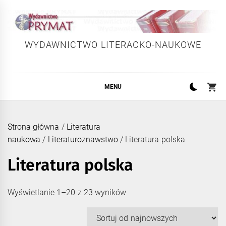
Skip
to
content
WYDAWNICTWO LITERACKO-NAUKOWE
MENU
Strona główna
/
Literatura
naukowa
/
Literaturoznawstwo
/ Literatura polska
Literatura polska
Posortowane
Wyświetlanie 1–20 z 23 wyników
według
najnowszych