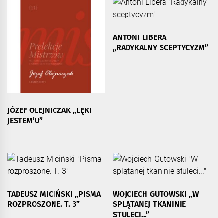
ANTONI LIBERA
„RADYKALNY SCEPTYCYZM”
JÓZEF OLEJNICZAK „LĘKI
JESTEM’U”
TADEUSZ MICIŃSKI „PISMA
WOJCIECH GUTOWSKI „W
ROZPROSZONE. T. 3”
SPLĄTANEJ TKANINIE
STULECI…”