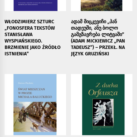
WŁODZIMIERZ SZTURC
ᲐᲓᲐᲛ ᲛᲘᲪᲙᲔᲕᲘᲩᲘ „ᲞᲐᲜ
„FONOSFERA TEKSTÓW
ᲗᲐᲓᲔᲣᲨᲘ, ᲐᲜᲣ ᲑᲝᲚᲝ
STANISŁAWA
ᲒᲐᲛᲒᲖᲐᲕᲠᲔᲑᲐ ᲚᲘᲢᲕᲐᲨᲘ”
WYSPIAŃSKIEGO.
(ADAM MICKIEWICZ „PAN
BRZMIENIE JAKO ŹRÓDŁO
TADEUSZ”) – PRZEKŁ. NA
ISTNIENIA”
JĘZYK GRUZIŃSKI