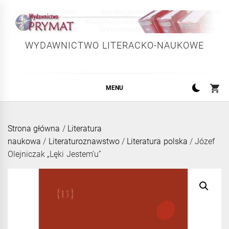
Skip
to
content
WYDAWNICTWO LITERACKO-NAUKOWE
MENU
Strona główna
/
Literatura
naukowa
/
Literaturoznawstwo
/
Literatura polska
/ Józef
Olejniczak „Lęki Jestem’u”