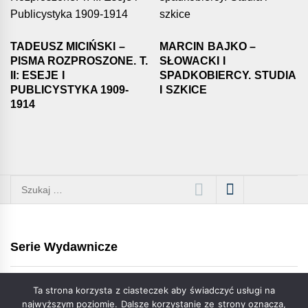
TADEUSZ MICIŃSKI –
MARCIN BAJKO –
PISMA ROZPROSZONE. T.
SŁOWACKI I
II: ESEJE I
SPADKOBIERCY. STUDIA
PUBLICYSTYKA 1909-
I SZKICE
1914
Szukaj:
Serie Wydawnicze
Ta strona korzysta z ciasteczek aby świadczyć usługi na
najwyższym poziomie. Dalsze korzystanie ze strony oznacza,