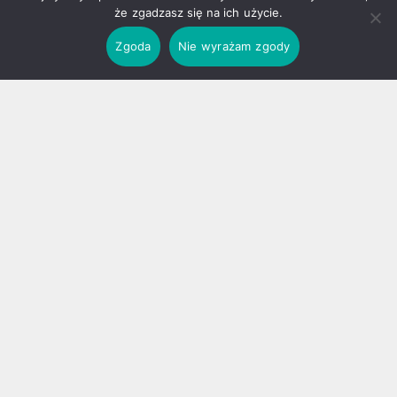
że zgadzasz się na ich użycie.
Zgoda
Nie wyrażam zgody
• STRONA GŁÓWNA
• PROCEDURA WYDAWNICZA
• INFORMACJE DLA AUTORÓW
• KODEKS ETYKI WYDAWNICZEJ
• RADA NAUKOWA WYDAWNICTWA
• KONTAKT
• KSIĘGARNIA
Copyright All rights reserved Mariusz Śliwowski
|
Theme:
Infinity News
by
Themeinwp
.