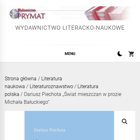
Skip
to
content
WYDAWNICTWO LITERACKO-NAUKOWE
MENU
Strona główna
/
Literatura
naukowa
/
Literaturoznawstwo
/
Literatura
polska
/ Dariusz Piechota „Świat mieszczan w prozie
Michała Bałuckiego”