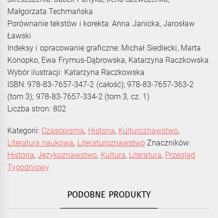
Małgorzata Techmańska
Porównanie tekstów i korekta: Anna Janicka, Jarosław
Ławski
Indeksy i opracowanie graficzne: Michał Siedlecki, Marta
Konopko, Ewa Frymus-Dąbrowska, Katarzyna Raczkowska
Wybór ilustracji: Katarzyna Raczkowska
ISBN: 978-83-7657-347-2 (całość); 978-83-7657-363-2
(tom 3); 978-83-7657-334-2 (tom 3, cz. 1)
Liczba stron: 802
Kategorii:
Czasopisma
,
Historia
,
Kulturoznawstwo
,
Literatura naukowa
,
Literaturoznawstwo
Znaczników:
Historia
,
Językoznawstwo
,
Kultura
,
Literatura
,
Przegląd
Tygodniowy
PODOBNE PRODUKTY