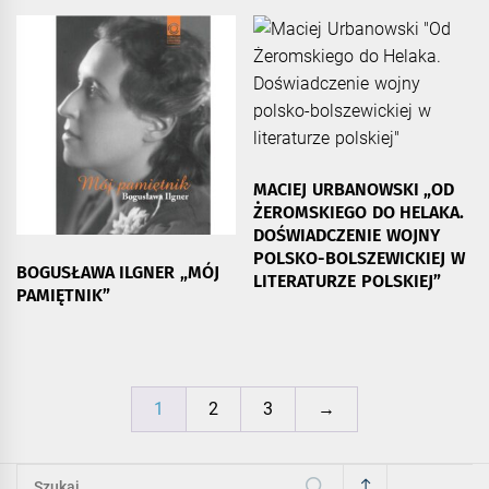
MACIEJ URBANOWSKI „OD
ŻEROMSKIEGO DO HELAKA.
DOŚWIADCZENIE WOJNY
POLSKO-BOLSZEWICKIEJ W
BOGUSŁAWA ILGNER „MÓJ
LITERATURZE POLSKIEJ”
PAMIĘTNIK”
1
2
3
→
Szukaj: