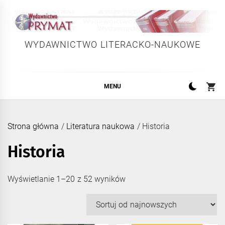
Skip
to
content
WYDAWNICTWO LITERACKO-NAUKOWE
MENU
Strona główna
/
Literatura naukowa
/ Historia
Historia
Posortowane
Wyświetlanie 1–20 z 52 wyników
według
najnowszych