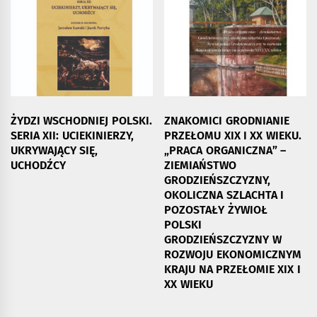
ŻYDZI WSCHODNIEJ POLSKI.
ZNAKOMICI GRODNIANIE
SERIA XII: UCIEKINIERZY,
PRZEŁOMU XIX I XX WIEKU.
UKRYWAJĄCY SIĘ,
„PRACA ORGANICZNA” –
UCHODŹCY
ZIEMIAŃSTWO
GRODZIEŃSZCZYZNY,
OKOLICZNA SZLACHTA I
POZOSTAŁY ŻYWIOŁ
POLSKI
GRODZIEŃSZCZYZNY W
ROZWOJU EKONOMICZNYM
KRAJU NA PRZEŁOMIE XIX I
XX WIEKU