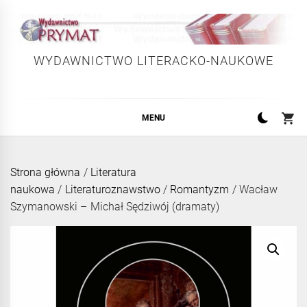
Skip
to
content
WYDAWNICTWO LITERACKO-NAUKOWE
MENU
Strona główna
/
Literatura
naukowa
/
Literaturoznawstwo
/
Romantyzm
/ Wacław
Szymanowski – Michał Sędziwój (dramaty)