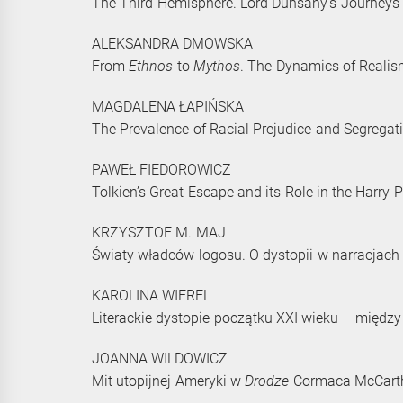
The Third Hemisphere. Lord Dunsany’s Journeys b
ALEKSANDRA DMOWSKA
From
Ethnos
to
Mythos
. The Dynamics of Realism
MAGDALENA ŁAPIŃSKA
The Prevalence of Racial Prejudice and Segregat
PAWEŁ FIEDOROWICZ
Tolkien’s Great Escape and its Role in the Harry 
KRZYSZTOF M. MAJ
Światy władców logosu. O dystopii w narracjach l
KAROLINA WIEREL
Literackie dystopie początku XXI wieku – między
JOANNA WILDOWICZ
Mit utopijnej Ameryki w
Drodze
Cormaca McCarthy