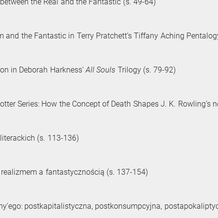
etween the Real and the Fantastic (s. 49-64)
 and the Fantastic in Terry Pratchett’s Tiffany Aching Pentalogy
ion in Deborah Harkness’
All Souls
Trilogy (s. 79-92)
Potter Series: How the Concept of Death Shapes J. K. Rowling’s n
iterackich (s. 113-136)
 realizmem a fantastycznością (s. 137-154)
’ego: postkapitalistyczna, postkonsumpcyjna, postapokaliptyc