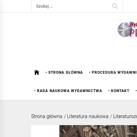
Skip
Szukaj:
to
content
• STRONA GŁÓWNA
• PROCEDURA WYDAWN
• RADA NAUKOWA WYDAWNICTWA
• KONTAKT
Strona główna
/
Literatura naukowa
/
Literaturo