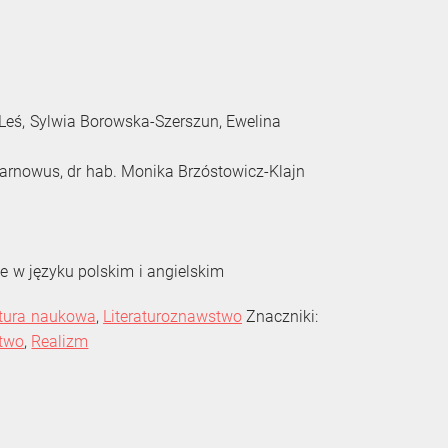
Leś, Sylwia Borowska-Szerszun, Ewelina
arnowus, dr hab. Monika Brzóstowicz-Klajn
e w języku polskim i angielskim
atura naukowa
,
Literaturoznawstwo
Znaczniki:
stwo
,
Realizm