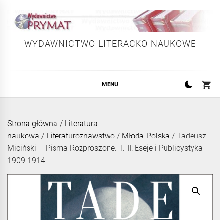
Skip
to
content
WYDAWNICTWO LITERACKO-NAUKOWE
MENU
Strona główna
/
Literatura
naukowa
/
Literaturoznawstwo
/
Młoda Polska
/ Tadeusz
Miciński – Pisma Rozproszone. T. II: Eseje i Publicystyka
1909-1914