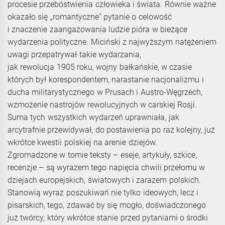
procesie przebóstwienia człowieka i świata. Równie ważne
okazało się „romantyczne” pytanie o celowość
i znaczenie zaangażowania ludzie pióra w bieżące
wydarzenia polityczne. Miciński z najwyższym natężeniem
uwagi przepatrywał takie wydarzania,
jak rewolucja 1905 roku, wojny bałkańskie, w czasie
których był korespondentem, narastanie nacjonalizmu i
ducha militarystycznego w Prusach i Austro-Węgrzech,
wzmożenie nastrojów rewolucyjnych w carskiej Rosji.
Suma tych wszystkich wydarzeń uprawniała, jak
arcytrafnie przewidywał, do postawienia po raz kolejny, już
wkrótce kwestii polskiej na arenie dziejów.
Zgromadzone w tomie teksty – eseje, artykuły, szkice,
recenzje – są wyrazem tego napięcia chwili przełomu w
dziejach europejskich, światowych i zarazem polskich.
Stanowią wyraz poszukiwań nie tylko ideowych, lecz i
pisarskich, tego, zdawać by się mogło, doświadczonego
już twórcy, który wkrótce stanie przed pytaniami o środki