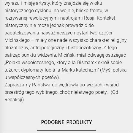
wyrazu i misję artysty, który znajdzie się w oku
historycznego cyklonu: na wojnie, blisko frontu, w
rozrywanej rewolucyjnymi nastrojami Rosji. Kontekst
historyczny nie może jednak prowadzić do
bagatelizowania najważniejszych pytań twórczości
Micińskiego – miały one nade wszystko charakter religijny,
filozoficzny, antropologiczny i historiozoficzny. Z tego
patrząc punktu widzenia, Miciński miał odwagę ostrzegać
„Polaka współczesnego, który à la Bismarck skroił sobie
tużurek dyplomaty lub à la Marks katechizm” (Myśl polska
u współczesnych poetów).
Zapraszamy Państwa do wędrówki po wizjach i wśród
przestróg tego wybitnego, choć niełatwego poety… (Od
Redakcji)
PODOBNE PRODUKTY