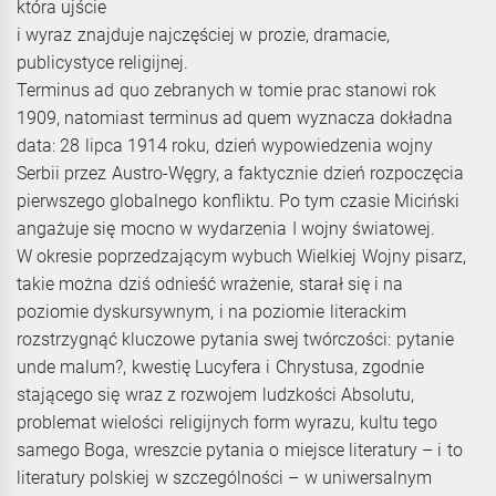
która ujście
i wyraz znajduje najczęściej w prozie, dramacie,
publicystyce religijnej.
Terminus ad quo zebranych w tomie prac stanowi rok
1909, natomiast terminus ad quem wyznacza dokładna
data: 28 lipca 1914 roku, dzień wypowiedzenia wojny
Serbii przez Austro-Węgry, a faktycznie dzień rozpoczęcia
pierwszego globalnego konfliktu. Po tym czasie Miciński
angażuje się mocno w wydarzenia I wojny światowej.
W okresie poprzedzającym wybuch Wielkiej Wojny pisarz,
takie można dziś odnieść wrażenie, starał się i na
poziomie dyskursywnym, i na poziomie literackim
rozstrzygnąć kluczowe pytania swej twórczości: pytanie
unde malum?, kwestię Lucyfera i Chrystusa, zgodnie
stającego się wraz z rozwojem ludzkości Absolutu,
problemat wielości religijnych form wyrazu, kultu tego
samego Boga, wreszcie pytania o miejsce literatury – i to
literatury polskiej w szczególności – w uniwersalnym