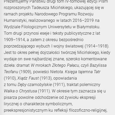
Prezentujemy Państwu drugi tom IV-tomowej edycji Pism
rozproszonych Tadeusza Micińskiego, ukazującej się w
ramach projektu Narodowego Programu Rozwoju
Humanistyki, realizowanego w latach 2016–2019 na
Wydziale Filologicznym Uniwersytetu w Białymstoku.
Tom drugi przynosi eseje i teksty publicystyczne z lat
1909–1914, a zatem z okresu bezpośrednio
poprzedzającego wybuch I wojny światowej (1914–1918).
Jest to okres pełnej dojrzałości twórczej Micińskiego, kiedy
wydaje on swe najbardziej znane, szeroko komentowane
dzieła: dramat
W mrokach Złotego Pałacu, czyli Bazylissa
Teofanu
(1909), powieści
Nietota
.
Księga tajemna Tatr
(1910),
Xiądz Faust
(1913), opowiadania
z tomu
Dęby czarnobylskie
(1911), traktat polemiczny
Walka o Chrystusa
(1911). W okresie tym zaznacza się u
pisarza powolne odchodzenie od żywiołu ekspresji
lirycznej o charakterze symbolicznym,
preekspresjonistycznym ku refleksji filozoficzno-religijnej,