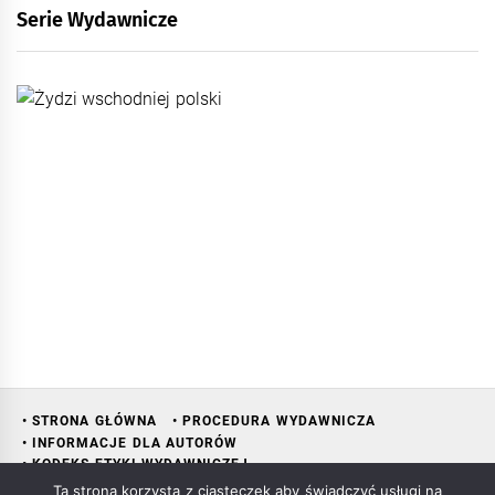
Serie Wydawnicze
• STRONA GŁÓWNA
• PROCEDURA WYDAWNICZA
• INFORMACJE DLA AUTORÓW
• KODEKS ETYKI WYDAWNICZEJ
• RADA NAUKOWA WYDAWNICTWA
• KONTAKT
• KSIĘGARNIA
Ta strona korzysta z ciasteczek aby świadczyć usługi na