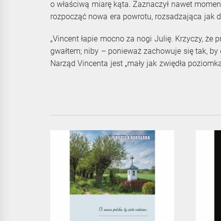
o właściwą miarę kąta. Zaznaczył nawet moment n
rozpocząć nowa era powrotu, rozsadzająca jak d
„Vincent łapie mocno za nogi Julię. Krzyczy, że 
gwałtem; niby – ponieważ zachowuje się tak, by 
Narząd Vincenta jest „mały jak zwiędła poziomka