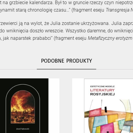
a grzbiecie kalendarza. Był to w gruncie rzeczy czyn niepotrze
ynamit starą chronologię czasu…” (fragment eseju
Transgresja
przewierci ją na wylot, że Julia zostanie ukrzyżowana. Julia za
do wniknięcia doszło wreszcie. Wszystko daremne, do wniknięci
, jak naparstek prababci” (fragment eseju
Metafizyczny erotyzm
PODOBNE PRODUKTY