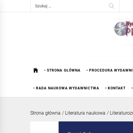
Skip
Szukaj:
to
content
• STRONA GŁÓWNA
• PROCEDURA WYDAWN
• RADA NAUKOWA WYDAWNICTWA
• KONTAKT
Strona główna
/
Literatura naukowa
/
Literaturo