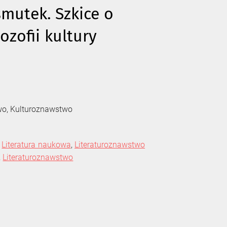
mutek. Szkice o
ilozofii kultury
two, Kulturoznawstwo
,
Literatura naukowa
,
Literaturoznawstwo
,
Literaturoznawstwo