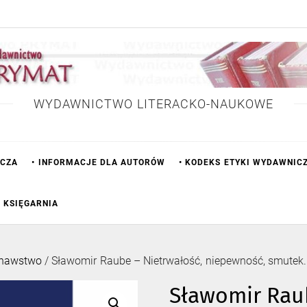
WYDAWNICTWO LITERACKO-NAUKOWE
ICZA
• INFORMACJE DLA AUTORÓW
• KODEKS ETYKI WYDAWNIC
• KSIĘGARNIA
znawstwo
/ Sławomir Raube – Nietrwałość, niepewność, smutek. Szk
Sławomir Raub