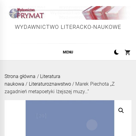
Skip
to
content
WYDAWNICTWO LITERACKO-NAUKOWE
MENU
Strona główna
/
Literatura
naukowa
/
Literaturoznawstwo
/ Marek Piechota „Z
zagadnień metapoetyki lżejszej muzy…”