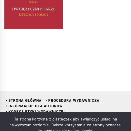
• STRONA GŁÓWNA
• PROCEDURA WYDAWNICZA
• INFORMACJE DLA AUTORÓW
• KODEKS ETYKI WYDAWNICZEJ
• RADA NAUKOWA WYDAWNICTWA
• KONTAKT
• KSIĘGARNIA
Ta strona korzysta z ciasteczek aby świadczyć usługi na
najwyższym poziomie. Dalsze korzystanie ze strony oznacza,
że zgadzasz się na ich użycie.