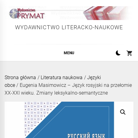
Skip
to
content
WYDAWNICTWO LITERACKO-NAUKOWE
MENU
Strona główna
/
Literatura naukowa
/
Języki
obce
/ Eugenia Masimowicz – Język rosyjski na przełomie
XX-XXI wieku. Zmiany leksykalno-semantyczne