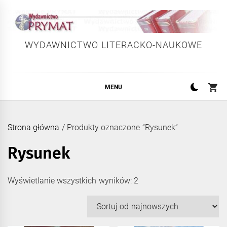
Skip
to
content
WYDAWNICTWO LITERACKO-NAUKOWE
MENU
Strona główna
/ Produkty oznaczone “Rysunek”
Rysunek
Posortowane
Wyświetlanie wszystkich wyników: 2
według
najnowszych