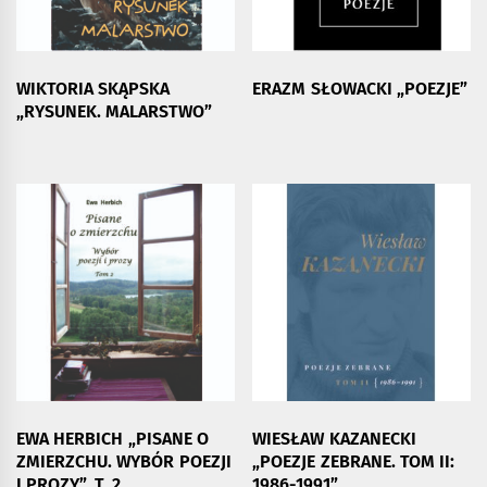
WIKTORIA SKĄPSKA
ERAZM SŁOWACKI „POEZJE”
„RYSUNEK. MALARSTWO”
EWA HERBICH „PISANE O
WIESŁAW KAZANECKI
ZMIERZCHU. WYBÓR POEZJI
„POEZJE ZEBRANE. TOM II:
I PROZY”. T. 2
1986-1991”