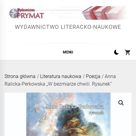
Skip
to
content
WYDAWNICTWO LITERACKO-NAUKOWE
MENU
Strona główna
/
Literatura naukowa
/
Poezja
/ Anna
Ralicka-Perkowska „W bezmiarze chwili. Rysunek”