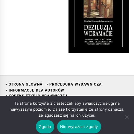
• STRONA GŁÓWNA
• PROCEDURA WYDAWNICZA
• INFORMACJE DLA AUTORÓW
• KODEKS ETYKI WYDAWNICZEJ
• RADA NAUKOWA WYDAWNICTWA
• KONTAKT
• KSIĘGARNIA
Ta strona korzysta z ciasteczek aby świadczyć usługi na
najwyższym poziomie. Dalsze korzystanie ze strony oznacza,
że zgadzasz się na ich użycie.
Copyright All rights reserved Mariusz Śliwowski
|
Theme:
Zgoda
Nie wyrażam zgody
Infinity News
by
Themeinwp
.