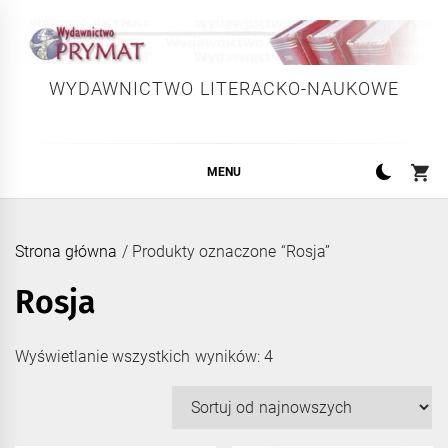
Skip
to
content
WYDAWNICTWO LITERACKO-NAUKOWE
MENU
Strona główna
/ Produkty oznaczone “Rosja”
Rosja
Posortowane
Wyświetlanie wszystkich wyników: 4
według
najnowszych