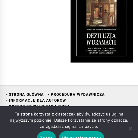
• STRONA GŁÓWNA
• PROCEDURA WYDAWNICZA
• INFORMACJE DLA AUTORÓW
• KODEKS ETYKI WYDAWNICZEJ
• RADA NAUKOWA WYDAWNICTWA
• KONTAKT
• KSIĘGARNIA
Ta strona korzysta z ciasteczek aby świadczyć usługi na
najwyższym poziomie. Dalsze korzystanie ze strony oznacza,
że zgadzasz się na ich użycie.
Copyright All rights reserved Mariusz Śliwowski
|
Theme: