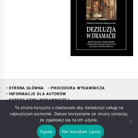
• STRONA GŁÓWNA
• PROCEDURA WYDAWNICZA
• INFORMACJE DLA AUTORÓW
• KODEKS ETYKI WYDAWNICZEJ
• RADA NAUKOWA WYDAWNICTWA
• KONTAKT
• KSIĘGARNIA
Ta strona korzysta z ciasteczek aby świadczyć usługi na
najwyższym poziomie. Dalsze korzystanie ze strony oznacza,
że zgadzasz się na ich użycie.
Copyright All rights reserved Mariusz Śliwowski
|
Theme:
Zgoda
Nie wyrażam zgody
Infinity News
by
Themeinwp
.