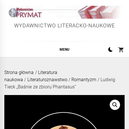
Skip
to
content
WYDAWNICTWO LITERACKO-NAUKOWE
MENU
Strona główna
/
Literatura
naukowa
/
Literaturoznawstwo
/
Romantyzm
/ Ludwig
Tieck „Baśnie ze zbioru Phantasus”