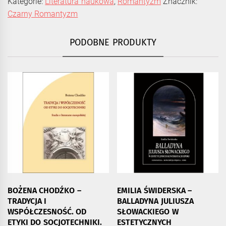
Kategorie:
Literatura naukowa
,
Romantyzm
Znacznik:
Czarny Romantyzm
PODOBNE PRODUKTY
BOŻENA CHODŹKO –
EMILIA ŚWIDERSKA –
TRADYCJA I
BALLADYNA JULIUSZA
WSPÓŁCZESNOŚĆ. OD
SŁOWACKIEGO W
ETYKI DO SOCJOTECHNIKI.
ESTETYCZNYCH