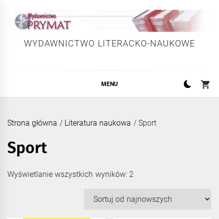
Skip
to
content
WYDAWNICTWO LITERACKO-NAUKOWE
MENU
Strona główna
/
Literatura naukowa
/ Sport
Sport
Posortowane
Wyświetlanie wszystkich wyników: 2
według
najnowszych