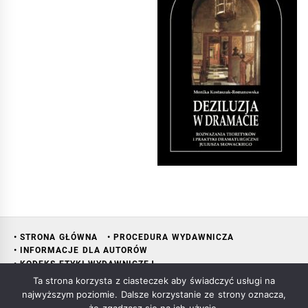
• STRONA GŁÓWNA
• PROCEDURA WYDAWNICZA
• INFORMACJE DLA AUTORÓW
• KODEKS ETYKI WYDAWNICZEJ
• RADA NAUKOWA WYDAWNICTWA
• KONTAKT
• KSIĘGARNIA
Ta strona korzysta z ciasteczek aby świadczyć usługi na
najwyższym poziomie. Dalsze korzystanie ze strony oznacza,